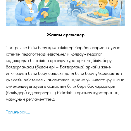
Жалпы ережелер
1. «Ерекше білім беру қажеттіліктері бар балалармен жұмыс
істейтін педагогтерді әдістемелік қолдау» педагог
кадрлардың біліктілігін арттыру курстарының білім беру
бағдарламасы (бұдан әрі – Бағдарлама) арнайы және
инклюзивті білім беру саласындағы білім беру ұйымдарының
қызметін әдістемелік, аналитикалық және ұйымдастырушылық
сүйемелдеуді жүзеге асыратын білім беру басқармалары
(бөлімдері) әдіскерлерінің біліктілігін арттыру курстарының
мазмұнын регламенттейді.
Толығырақ....